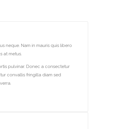
imus neque. Nam in mauris quis libero
us at metus.
ortis pulvinar. Donec a consectetur
tur convallis fringilla diam sed
verra.