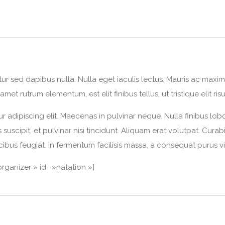
bitur sed dapibus nulla. Nulla eget iaculis lectus. Mauris ac max
amet rutrum elementum, est elit finibus tellus, ut tristique elit ris
 adipiscing elit. Maecenas in pulvinar neque. Nulla finibus lob
suscipit, et pulvinar nisi tincidunt. Aliquam erat volutpat. Curabi
ibus feugiat. In fermentum facilisis massa, a consequat purus vi
ganizer » id= »natation »]