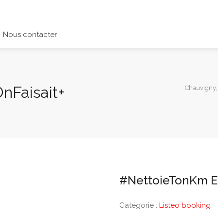
Nous contacter
nFaisait+
Chauvigny,
#NettoieTonKm Et
Catégorie :
Listeo booking