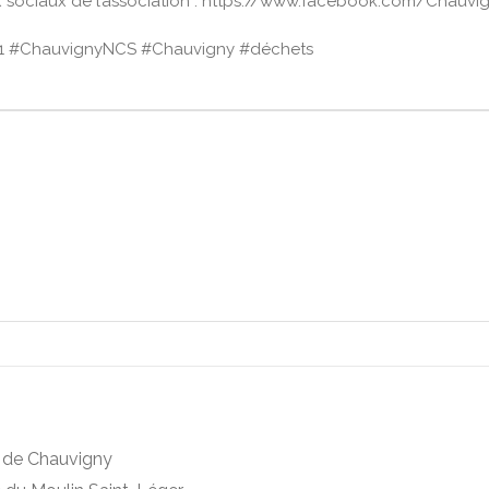
ux sociaux de l’association : https://www.facebook.com/Chauv
021 #ChauvignyNCS #Chauvigny #déchets
e de Chauvigny