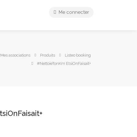
Me connecter
 Mes associations
Produits
Listeo booking
#NettoieTonKm EtsiOnFaisait+
siOnFaisait+