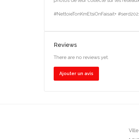
photos de leur collecte sur les résea
#NettoieTonKmEtsiOnFaisait+ #serd2
Reviews
There are no reviews yet.
Ajouter un avis
Vill