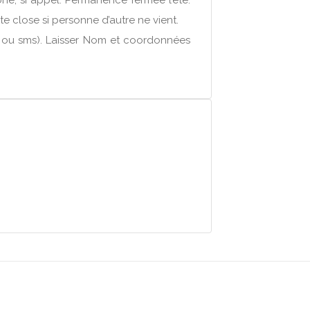
one, si appel. Permanence fermée l’été.
te close si personne d’autre ne vient.
r ou sms). Laisser Nom et coordonnées