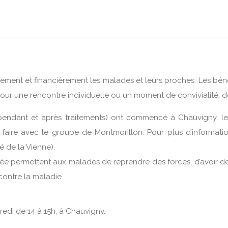
lement et financièrement les malades et leurs proches. Les bén
r une rencontre individuelle ou un moment de convivialité, d
endant et après traitements) ont commencé à Chauvigny, le 8
 faire avec le groupe de Montmorillon. Pour plus d’informatio
 de la Vienne).
e permettent aux malades de reprendre des forces, d’avoir des
contre la maladie.
credi de 14 à 15h, à Chauvigny.