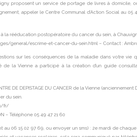
igny proposent un service de portage de livres à domicile, 
gnement, appeler le Centre Communal d’Action Social au 05 49
ée à la rééducation postopératoire du cancer du sein, à Chauvign
es/general/escrime-et-cancer-du-sein.html – Contact : Ambro
estions sur les conséquences de la maladie dans votre vie quo
é de la Vienne a participé à la création d’un guide consulta
CENTRE DE DEPISTAGE DU CANCER de la Vienne (anciennement D
er du sein.
u/fr/
 – Téléphone 05 49 47 21 60
 au 06 15 02 97 69, ou envoyer un sms) : 2e mardi de chaque 