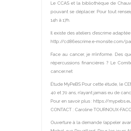
Le CCAS et la bibliothèque de Chauv
pouvant se déplacer. Pour tout rensei
14h à 17h.
Il existe des ateliers d’escrime adapt
http://cd86escrime.e-monsite.com/pag
Face au cancer, je m’informe. Des qu
répercussions financières ? Le Comit
cancer.net
Étude MyPeBS Pour cette étude, le 
40 et 70 ans, n’ayant jamais eu de canc
Pour en savoir plus : https://mypebs.e
CONTACT : Caroline TOURNOUX-FACON
Ouverture à la demande (appeler avant