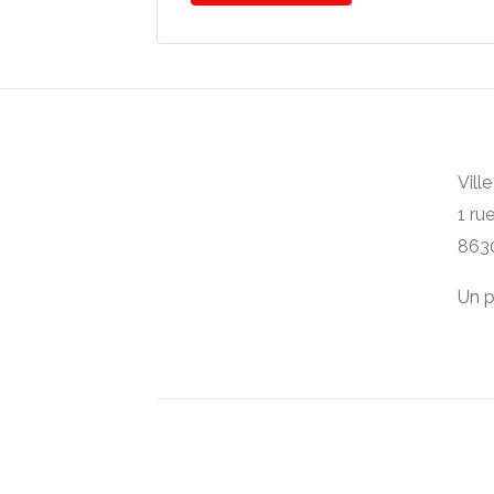
Vill
1 ru
863
Un p