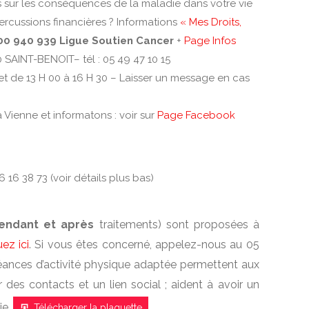
s sur les conséquences de la maladie dans votre vie
percussions financières ? Informations
« Mes Droits,
0 940 939 Ligue Soutien Cancer
+
Page Infos
AINT-BENOIT– tél : 05 49 47 10 15
 et de 13 H 00 à 16 H 30 – Laisser un message en cas
 Vienne et informatons : voir sur
Page Facebook
 16 38 73 (voir détails plus bas)
endant et après
traitements) sont proposées à
uez ici
. Si vous êtes concerné, appelez-nous au 05
séances d’activité physique adaptée permettent aux
 des contacts et un lien social ; aident à avoir un
ie.
Télécharger la plaquette