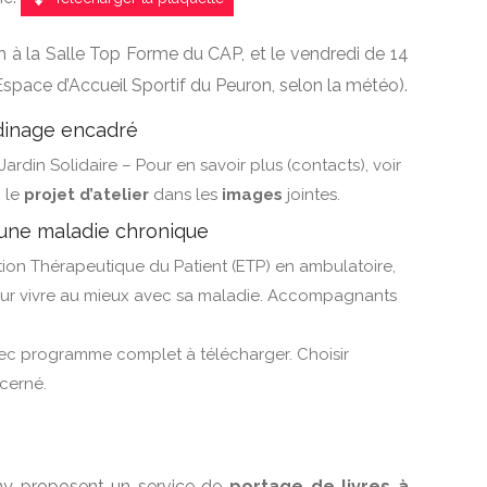
h à la Salle Top Forme du CAP, et le vendredi de 14
l’Espace d’Accueil Sportif du Peuron, selon la météo).
rdinage encadré
ardin Solidaire – Pour en savoir plus (contacts), voir
i le
projet d’atelier
dans les
images
jointes.
 une maladie chronique
tion Thérapeutique du Patient (ETP) en ambulatoire,
 Pour vivre au mieux avec sa maladie. Accompagnants
c programme complet à télécharger. Choisir
cerné.
ny proposent un service de
portage de livres à