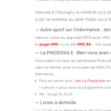
Séances à Chauvigny, le mardi de 14 à 15
à 15h, en extérieur au Jardin Public (ou à 
— Autre sport sur Ordonnance : Ja
dans le cadre du dispositif PEPS avec VMS J
la
page VMS
, ou le site
VMS 86
– Voir auss
— La PASSERAILE : Bien vivre avec
Association loi 1901 qui développe l’Educa
dans la Vienne, avec le soutien de l’ARS.
bienvenus.
Pour en savoir plus :
lien La Passeraile
ave
« cancer » pour avoir le programme con
Tél. : 05 49 61 75 70
— Livres à domicile
Le CCAS et la bibliothèque de Chauvig