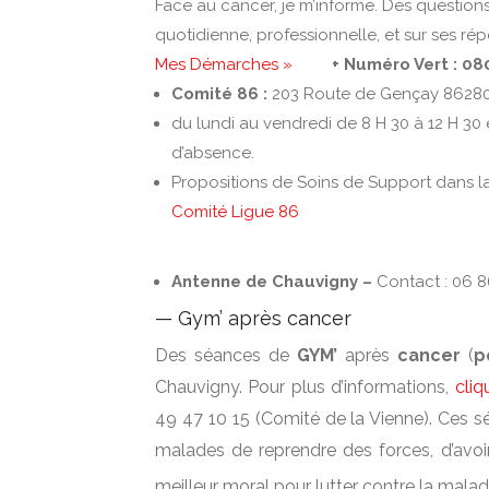
Face au cancer, je m’informe. Des question
quotidienne, professionnelle, et sur ses ré
Mes Démarches »
+ Numéro Vert : 080
Comité 86 :
203 Route de Gençay 86280 S
du lundi au vendredi de 8 H 30 à 12 H 30
d’absence.
Propositions de Soins de Support dans la
Comité Ligue 86
Antenne de Chauvigny –
Contact : 06 86
— Gym’ après cancer
Des séances de
GYM’
après
cancer
(
p
Chauvigny. Pour plus d’informations,
cliq
49 47 10 15 (Comité de la Vienne). Ces 
malades de reprendre des forces, d’avoir
meilleur moral pour lutter contre la malad