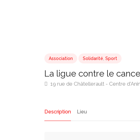
Association
Solidarité
,
Sport
La ligue contre le can
19 rue de Châtellerault - Centre d'
Description
Lieu