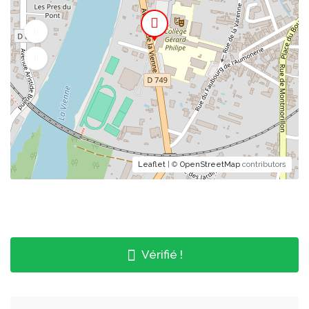
Leaflet
| ©
OpenStreetMap
contributors
Vérifié !