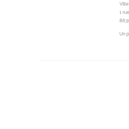
Vill
1 ru
863
Un p