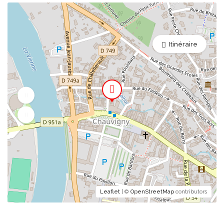
Itinéraire
Leaflet
| ©
OpenStreetMap
contributors