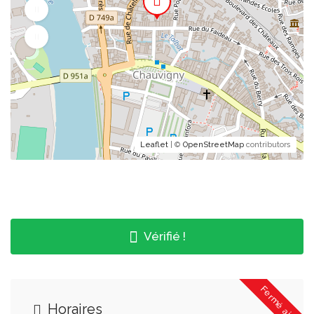
Leaflet
| ©
OpenStreetMap
contributors
Vérifié !
Fermé ajd.
Horaires