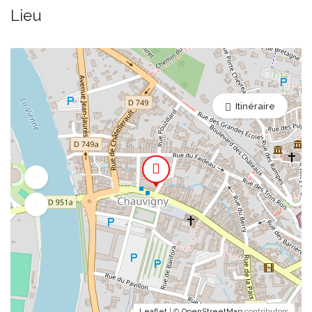
Lieu
Itinéraire
Leaflet
| ©
OpenStreetMap
contributors