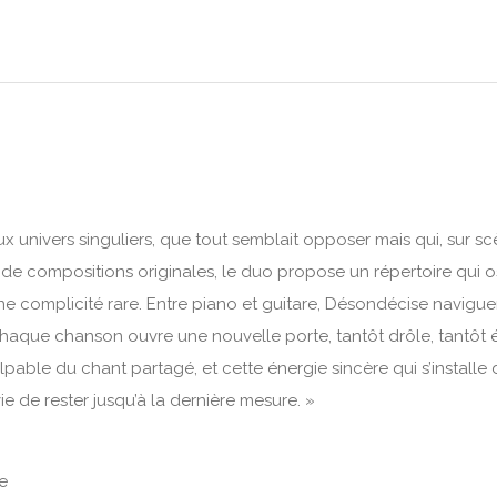
ux univers singuliers, que tout semblait opposer mais qui, sur 
 de compositions originales, le duo propose un répertoire qui o
ne complicité rare. Entre piano et guitare, Désondécise naviguen
. Chaque chanson ouvre une nouvelle porte, tantôt drôle, tantôt
palpable du chant partagé, et cette énergie sincère qui s’install
e de rester jusqu’à la dernière mesure. »
e